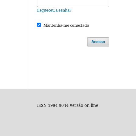
Esqueceu a senha?
Mantenha-me conectado
Acesso
ISSN 1984-9044 versão on-line