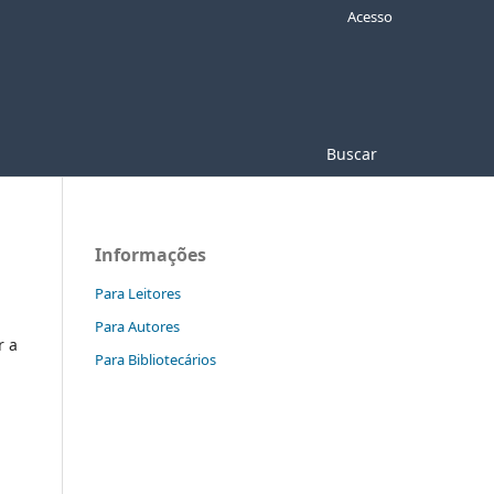
Acesso
Buscar
Informações
Para Leitores
Para Autores
r a
Para Bibliotecários