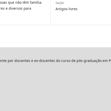
ssoas que não têm família.
Seção
es e diversos para
Artigos-livres
mente por discentes e ex-discentes do curso de pós-graduação em P