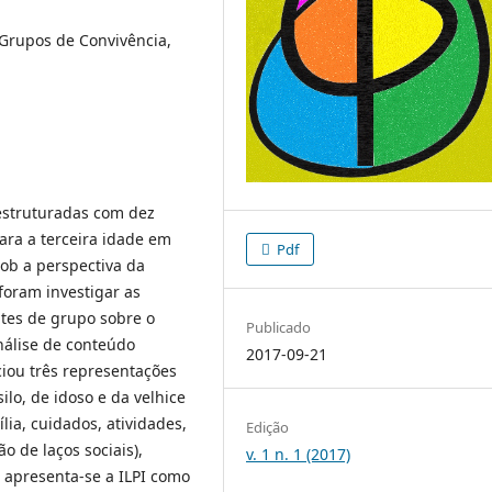
, Grupos de Convivência,
estruturadas com dez
ara a terceira idade em
Pdf
ob a perspectiva da
foram investigar as
ntes de grupo sobre o
Publicado
nálise de conteúdo
2017-09-21
ciou três representações
ilo, de idoso e da velhice
lia, cuidados, atividades,
Edição
o de laços sociais),
v. 1 n. 1 (2017)
, apresenta-se a ILPI como