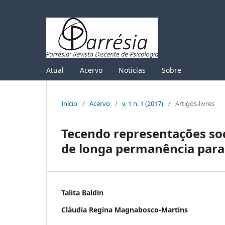
Atual
Acervo
Notícias
Sobre
Início
/
Acervo
/
v. 1 n. 1 (2017)
/
Artigos-livres
Tecendo representações soc
de longa permanência para
Talita Baldin
Cláudia Regina Magnabosco-Martins