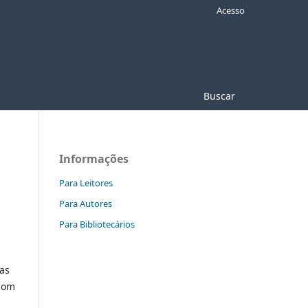
Acesso
Buscar
Informações
Para Leitores
Para Autores
Para Bibliotecários
nas
 com