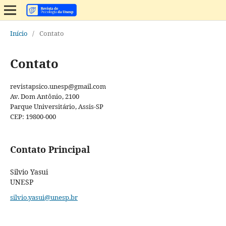
Início
/
Contato
Contato
revistapsico.unesp@gmail.com
Av. Dom Antônio, 2100
Parque Universitário, Assis-SP
CEP: 19800-000
Contato Principal
Silvio Yasui
UNESP
silvio.yasui@unesp.br