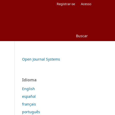
Registrar-se
Acesso
Buscar
Open Journal Systems
Idioma
English
español
français
português