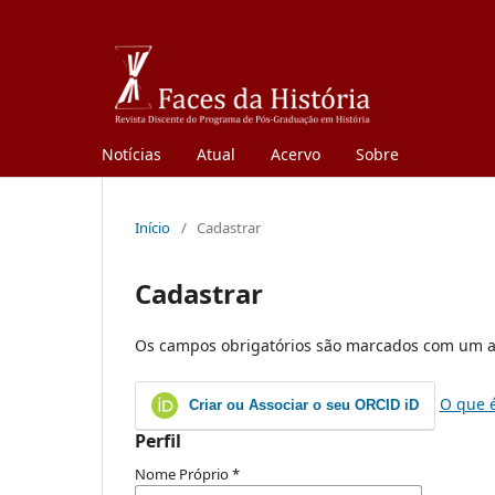
Notícias
Atual
Acervo
Sobre
Início
/
Cadastrar
Cadastrar
Os campos obrigatórios são marcados com um a
O que 
Criar ou Associar o seu ORCID iD
Perfil
Nome Próprio
*