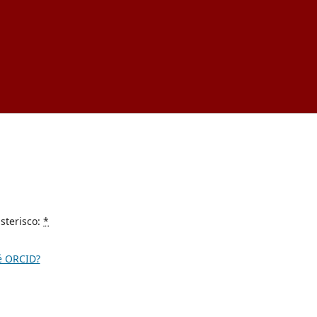
sterisco:
*
é ORCID?