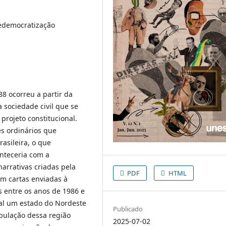
 Redemocratização
8 ocorreu a partir da
a sociedade civil que se
 projeto constitucional.
s ordinários que
asileira, o que
nteceria com a
arrativas criadas pela
PDF
HTML
am cartas enviadas à
s entre os anos de 1986 e
ial um estado do Nordeste
Publicado
ulação dessa região
2025-07-02