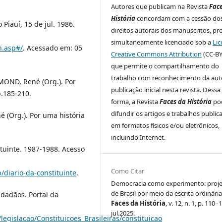
Autores que publicam na Revista
Fac
História
concordam com a cessão do
 Piauí, 15 de jul. 1986.
direitos autorais dos manuscritos, pr
simultaneamente licenciado sob a
Lic
h.asp#/
. Acessado em: 05
Creative Commons Attribution
(CC-BY
que permite o compartilhamento do
trabalho com reconhecimento da auto
ÉMOND, René (Org.). Por
publicação inicial nesta revista. Dessa
p.185-210.
forma, a Revista
Faces da História
po
difundir os artigos e trabalhos public
 (Org.). Por uma história
em formatos físicos e/ou eletrônicos,
incluindo Internet.
tuinte. 1987-1988. Acesso
Como Citar
/diario-da-constituinte
.
Democracia como experimento: proj
de Brasil por meio da escrita ordinária
dadãos. Portal da
Faces da História
, v. 12, n. 1, p. 110–
jul.2025.
legislacao/Constituicoes_Brasileiras/constituicao