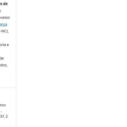
es da
s
ocesso
ença
-NC),
ria e
de
ados,
etos
 .
137, 2