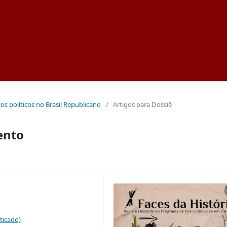
etos políticos no Brasil Republicano
/
Artigos para Dossiê
ento
ticado)