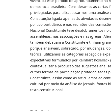
vivenciou esse período de aprofundamento na r
democracia brasileira. Consideramos as cartas-f
privilegiadas para ultrapassarmos uma análise 
Constituição ligada apenas às atividades desen
político-partidários e nas reuniões das comissõ
Nacional Constituinte teve desdobramentos no c
assembleias, nas associações e nas igrejas. Alé
também debatiam a Constituinte e tinham grand
porque ansiavam, sobretudo, por mudanças. 
teórica, utilizamos as categorias espaço de expe
expectativas formulados por Reinhart Koselleck (
contextualizar a produção das sugestões anali
outras formas de participação protagonizadas pe
Constituinte, assim como as articulamos ao con
cultural por meio da análise de jornais, fontes b
texto constitucional.