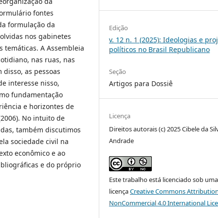
eorganização da
ormulário fontes
da formulação da
Edição
volvidas nos gabinetes
v. 12 n. 1 (2025): Ideologias e pro
es temáticas. A Assembleia
políticos no Brasil Republicano
otidiano, nas ruas, nas
m disso, as pessoas
Seção
e interesse nisso,
Artigos para Dossiê
Como fundamentação
riência e horizontes de
Licença
2006). No intuito de
Direitos autorais (c) 2025 Cibele da Sil
sadas, também discutimos
Andrade
la sociedade civil na
texto econômico e ao
ibliográficas e do próprio
Este trabalho está licenciado sob um
licença
Creative Commons Attribution
NonCommercial 4.0 International Lic