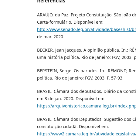
Referências
ARAÚJO, da Paz. Projeto Constituição. São João do
Carta-formulário. Disponível em:
http://www.senado.leg.br/atividade/baseshist/b
de mar. 2020.
BECKER, Jean Jacques. A opinião pública. In.: R
uma história política. Rio de Janeiro: FGV, 2003. 
BERSTEIN, Serge. Os partidos. In.: RÉMOND, René
política. Rio de Janeiro: FGV, 2003. P. 57-93.
BRASIL. Câmara dos deputados. Diário da Consti
em 3 de jan. 2020. Disponível em:
https://arquivohistorico.camara.leg.br/index.php
BRASIL. Câmara dos Deputados. Sugestão dos Ci
constituição cidadã. Disponível em:
https://www2.camara.leg.br/atividadelegislativa/