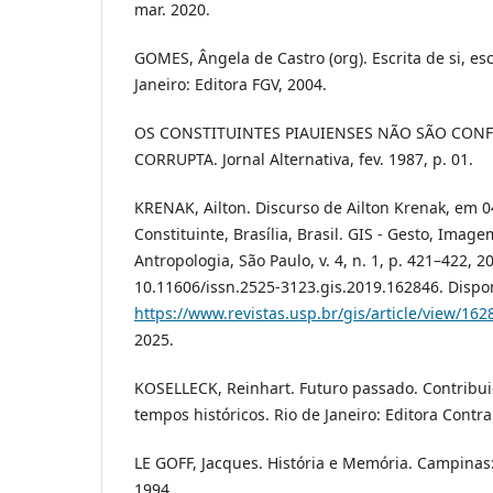
mar. 2020.
GOMES, Ângela de Castro (org). Escrita de si, esc
Janeiro: Editora FGV, 2004.
OS CONSTITUINTES PIAUIENSES NÃO SÃO CONFI
CORRUPTA. Jornal Alternativa, fev. 1987, p. 01.
KRENAK, Ailton. Discurso de Ailton Krenak, em 
Constituinte, Brasília, Brasil. GIS - Gesto, Imag
Antropologia, São Paulo, v. 4, n. 1, p. 421–422, 2
10.11606/issn.2525-3123.gis.2019.162846. Dispo
https://www.revistas.usp.br/gis/article/view/162
2025.
KOSELLECK, Reinhart. Futuro passado. Contribu
tempos históricos. Rio de Janeiro: Editora Contr
LE GOFF, Jacques. História e Memória. Campinas
1994.