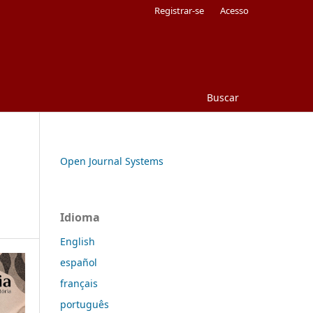
Registrar-se
Acesso
Buscar
Open Journal Systems
Idioma
English
español
français
português