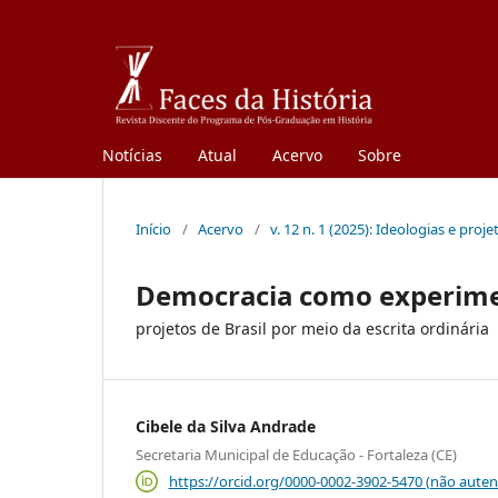
Notícias
Atual
Acervo
Sobre
Início
/
Acervo
/
v. 12 n. 1 (2025): Ideologias e proj
Democracia como experim
projetos de Brasil por meio da escrita ordinária
Cibele da Silva Andrade
Secretaria Municipal de Educação - Fortaleza (CE)
https://orcid.org/0000-0002-3902-5470 (não auten