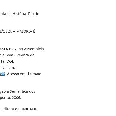
rita da História. Rio de
ÁVEIS: A MAIORIA É
04/09/1987, na Assembleia
em e Som - Revista de
019. DOI:
nível em:
846
. Acesso em: 14 maio
ição à Semântica dos
aponto, 2006.
: Editora da UNICAMP,