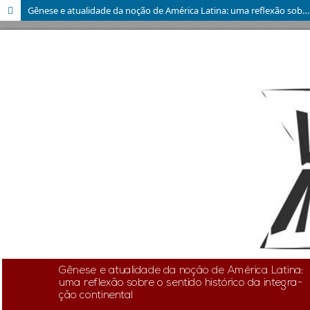
Gênese e atualidade da noção de América Latina: uma reflexão sobre o sentido histórico da integração continental